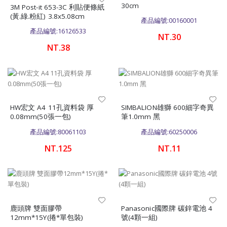
30cm
3M Post-it 653-3C 利貼便條紙
(黃.綠.粉紅) 3.8x5.08cm
產品編號:00160001
產品編號:16126533
NT.30
NT.38
HW宏文 A4 11孔資料袋 厚
SIMBALION雄獅 600細字奇異
0.08mm(50張一包)
筆1.0mm 黑
產品編號:80061103
產品編號:60250006
NT.125
NT.11
鹿頭牌 雙面膠帶
Panasonic國際牌 碳鋅電池 4
12mm*15Y(捲*單包裝)
號(4顆一組)