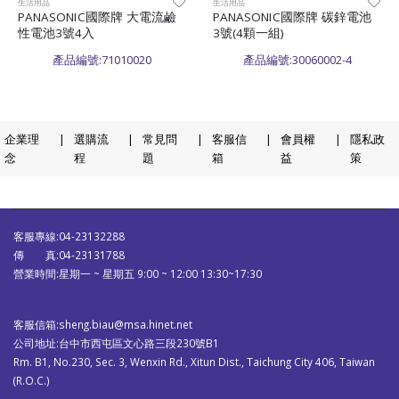
生活用品
生活用品
PANASONIC國際牌 大電流鹼
PANASONIC國際牌 碳鋅電池
性電池3號4入
3號(4顆一組)
產品編號:71010020
產品編號:30060002-4
企業理
|
選購流
|
常見問
|
客服信
|
會員權
|
隱私政
念
程
題
箱
益
策
客服專線:04-23132288
傳 真:04-23131788
營業時間:星期一 ~ 星期五 9:00 ~ 12:00 13:30~17:30
客服信箱:sheng.biau@msa.hinet.net
公司地址:台中市西屯區文心路三段230號B1
Rm. B1, No.230, Sec. 3, Wenxin Rd., Xitun Dist., Taichung City 406, Taiwan
(R.O.C.)