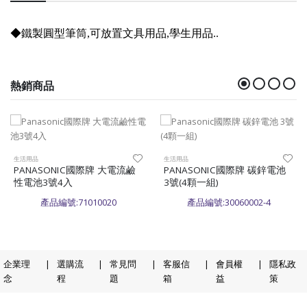
◆鐵製圓型筆筒,可放置文具用品,學生用品..
熱銷商品
生活用品
生活用品
PANASONIC國際牌 大電流鹼
PANASONIC國際牌 碳鋅電池
性電池3號4入
3號(4顆一組)
產品編號:71010020
產品編號:30060002-4
企業理
|
選購流
|
常見問
|
客服信
|
會員權
|
隱私政
念
程
題
箱
益
策